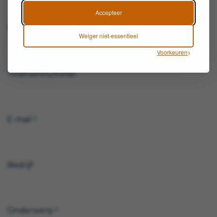
Accepteer
Naam
*
Weiger niet-essentieel
Voorkeuren
Telefoonnummer
E-mail
*
Bedrijf
Onderwerp
*