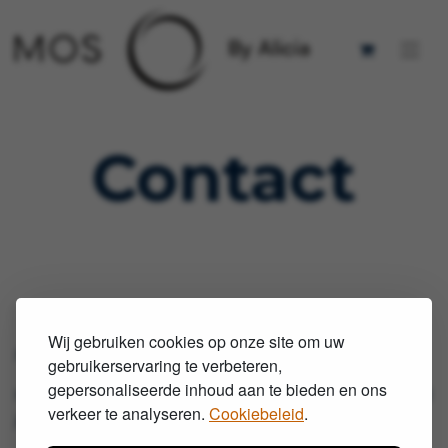
Contact
Wij gebruiken cookies op onze site om uw
Neem gerust contact met ons op!
gebruikerservaring te verbeteren,
gepersonaliseerde inhoud aan te bieden en ons
Het team van MOS by Alicia helpt jouw graag met al
verkeer te analyseren.
Cookiebeleid
.
je vragen.