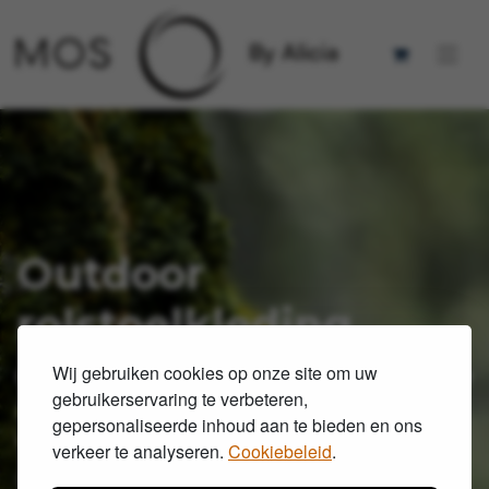
Outdoor
rolstoelkleding
Ontdek MOS by Alicia. Stijlvolle
Wij gebruiken cookies op onze site om uw
gebruikerservaring te verbeteren,
rolstoeljassen en accessoires
gepersonaliseerde inhoud aan te bieden en ons
voor particulieren en zorg.
verkeer te analyseren.
Cookiebeleid
.
Heren - Dames - Unisex