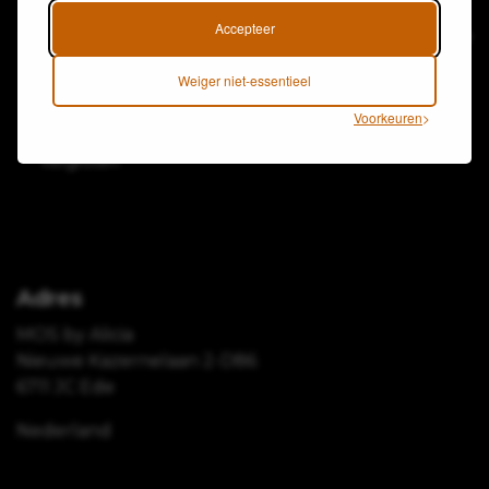
Accepteer
Stijlvolle kleding
Kleding waarin
MOS, mode voor
met handige
iedereen zich
iedereen.
aanpassingen
vrij,
Weiger niet-essentieel
die comfort,
zelfverzekerd en
Voorkeuren
gemak en
zelfredzaam in
zelfstandigheid
voelt.
vergroten.
Adres
MOS by Alicia
Nieuwe Kazernelaan 2-D86
6711 JC Ede
Nederland