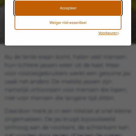
Accepteer
Weiger niet-essentieel
Voorkeuren
Nu de lente eraan komt, halen veel mensen
hun lichtere jassen weer uit de kast. Maar
voor rolstoelgebruikers werkt een gewone jas
vaak net anders. De meeste jassen zijn
namelijk ontworpen voor mensen die lopen,
niet voor mensen die langere tijd zitten.
Daardoor merk je in een rolstoel al snel kleine
ongemakken. De jas kruipt bijvoorbeeld
omhoog aan de voorkant, de achterkant kan
nat worden door regen of tegen de wielen