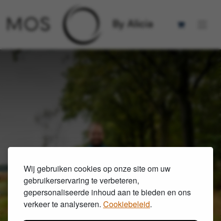
Rolstoeljas vs gewone
Wij gebruiken cookies op onze site om uw
jas: wat is het verschil?
gebruikerservaring te verbeteren,
gepersonaliseerde inhoud aan te bieden en ons
verkeer te analyseren.
Cookiebeleid
.