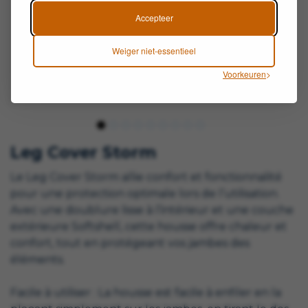
Accepteer
Weiger niet-essentieel
Voorkeuren
Leg Cover Storm
Le Leg Cover Storm allie confort et fonctionnalité
pour une protection optimale lors de l’utilisation.
Avec une doublure lisse à l’intérieur et une couche
extérieure Softshell, cette housse offre chaleur et
confort, tout en protégeant vos jambes des
éléments.
Facile à utiliser : La housse est facile à enfiler en la