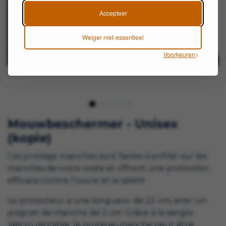
Accepteer
Weiger niet-essentieel
Voorkeuren
Mouwbeschermer - Unisex
(kopie)
Ces protège-manches sont faciles à enfiler sur les
manches de votre veste et offrent une protection
efficace contre l’usure et la saleté.
Le protecteur a une longueur de 22 cm, avec un
poignet de manche de 2 cm. Grâce à la sangle
Velcro réglable, le protège-manche peut être