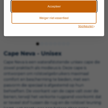
Accepteer
Weiger niet-essentieel
Voorkeuren
Cape Neva - Unisex
Cape Neva is een waterafstotende unisex cape die
zowel praktisch als modieus is. Deze cape is
ontworpen om rolstoelgebruikers maximaal
comfort en bescherming te bieden, met een
pasvorm die speciaal is afgestemd op hun
behoeften. De voorkant van de cape valt over de
benen, terwijl het verkorte rugpand voorkomt dat
er teveel stof tussen de rug en de rolstoel leuning