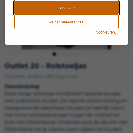
Accepteer
Weiger niet-essentieel
Voorkeuren
Outlet 20 - Rolstoeljas
Summer, amber with leg cover
Omschrijving:
Deze lange winterjas combineert speelse plusjes
met praktische snufjes. De warme wintervoering en
meegeleverde beenhoes houden je heerlijk warm.
Het korte achterpand past tussen de rolstoel en
sluit met klittenband. Onderaan sluit de jas ook met
klittenband om je voeten warm bijeen te houden.