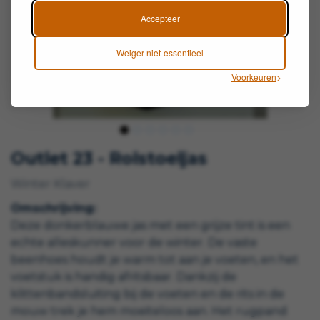
Accepteer
Weiger niet-essentieel
Voorkeuren
Outlet 23 - Rolstoeljas
Winter Klaver
Omschrijving:
Deze donkerblauwe jas met een grijze tint is een
echte alleskunner voor de winter. De vaste
beenhoes houdt je warm tot aan je voeten, en het
voetstuk is handig afritsbaar. Dankzij de
klittenbandsluiting bij de voeten en de rits in de
mouw trek je hem moeiteloos aan. Het rugpand