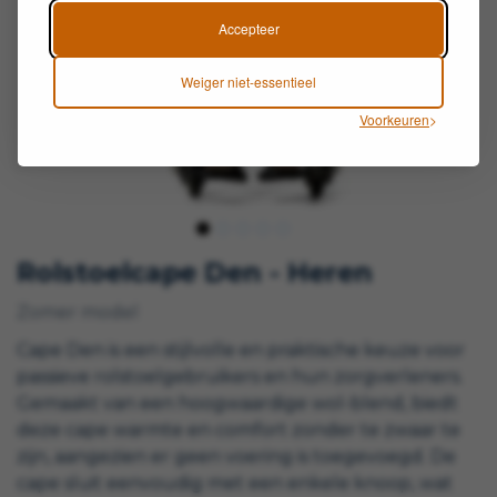
Accepteer
Weiger niet-essentieel
Voorkeuren
Rolstoelcape Den - Heren
Zomer model
Cape Den is een stijlvolle en praktische keuze voor
passieve rolstoelgebruikers en hun zorgverleners.
Gemaakt van een hoogwaardige wol-blend, biedt
deze cape warmte en comfort zonder te zwaar te
zijn, aangezien er geen voering is toegevoegd. De
cape sluit eenvoudig met een enkele knoop, wat